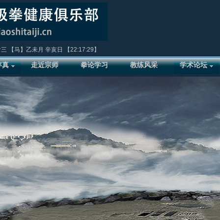
廿三
【马】乙未月 辛亥日 【
22:17:29
】
存真
走近宗师
拳论学习
教练风采
学术论坛