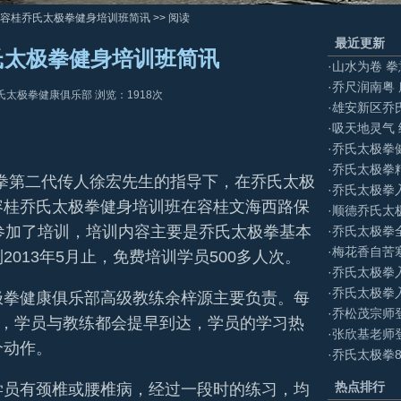
德容桂乔氏太极拳健身培训班简讯 >> 阅读
最近更新
氏太极拳健身培训班简讯
·
山水为卷 
·
乔尺润南粤
氏太极拳健康俱乐部 浏览：
1918
次
·
雄安新区乔
·
吸天地灵气
·
乔氏太极拳
·
乔氏太极拳
拳第二代传人徐宏先生的指导下，在乔氏太极
·
乔氏太极拳入
容桂乔氏太极拳健身培训班在容桂文海西路保
·
顺德乔氏太
参加了培训，培训内容主要是乔氏太极拳基本
·
乔氏太极拳
·
梅花香自苦
013年5月止，免费培训学员500多人次。
·
乔氏太极拳入
·
乔氏太极拳入
拳健康俱乐部高级教练余梓源主要负责。每
·
乔松茂宗师
分，学员与教练都会提早到达，学员的学习热
·
张欣基老师
个动作。
·
乔氏太极拳
热点排行
员有颈椎或腰椎病，经过一段时的练习，均