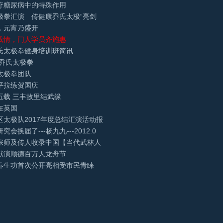
疗糖尿病中的特殊作用
极拳汇演 传健康乔氏太极“亮剑
，元宵乃盛开
载情，门人学员齐施惠
氏太极拳健身培训班简讯
 乔氏太极拳
太极拳团队
平拉练贺国庆
五载 三丰故里结武缘
在英国
区太极队2017年度总结汇演活动报
会换届了---杨九九---2012.0
宗师及传人收录中国【当代武林人
献演顺德百万人龙舟节
养生功首次公开亮相受市民青睐