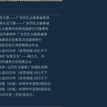
拳意为墨——广东乔氏太极拳健康俱
 康乐送万家——广东乔氏太极拳健
氏太极拳培训基地揭牌仪式隆重举
 练乔拳精华 广东乔氏太极拳健康
健康俱乐部春茗活动圆满举行
精彩亮相天津邯郸商会年会
选2024年《体育画报-武行天下-
极的“金童玉女”——杨九九、冯
全民健身日庆祝奥运会
寒来--记乔氏太极拳广东团队邯郸
选2023年《体育画报-武行天下-
选2022年《体育画报-武行天下-
登载《武魂》40周年年度第3期杂志
登载《武魂》40周年年度第6期杂志
85式欣赏（乔松茂演示）