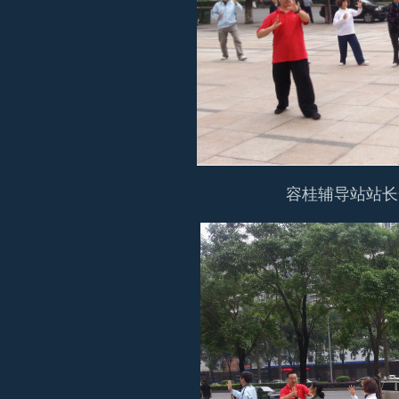
容桂辅导站站长