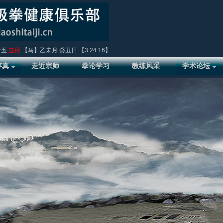
廿五
立秋
【马】乙未月 癸丑日 【
3:24:17
】
存真
走近宗师
拳论学习
教练风采
学术论坛