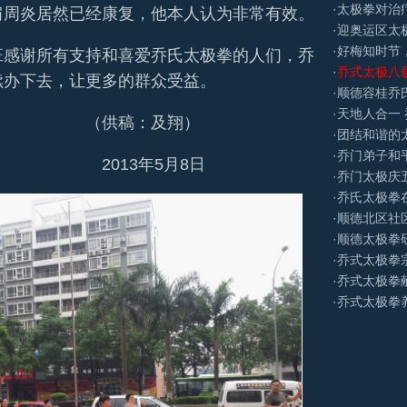
·
太极拳对治
肩周炎居然已经康复，他本人认为非常有效。
·
迎奥运区太
·
好梅知时节
感谢所有支持和喜爱乔氏太极拳的人们，乔
·
乔式太极八
续办下去，让更多的群众受益。
·
顺德容桂乔
·
天地人合一
：及翔）
·
团结和谐的
·
乔门弟子和
年5月8日
·
乔门太极庆
·
乔氏太极拳
·
顺德北区社
·
顺德太极拳研究
·
乔式太极拳
·
乔式太极拳
·
乔式太极拳